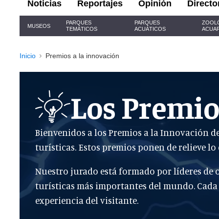
Noticias
Reportajes
Opinión
Directo
Navegación
PARQUES
PARQUES
ZOOL
MUSEOS
por
TEMÁTICOS
ACUÁTICOS
ACUA
el
sitio
Inicio
Premios a la innovación
Los Premio
Bienvenidos a los Premios a la Innovación de 
turísticas. Estos premios ponen de relieve l
Nuestro jurado está formado por líderes de o
turísticas más importantes del mundo. Cada
experiencia del visitante.