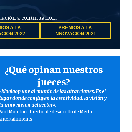
rmación a continuación.
IOS A LA
PREMIOS A LA
ACIÓN 2022
INNOVACIÓN 2021
¿Qué opinan nuestros
¿Qu
jueces?
«blooloop une al mundo de las atracciones. Es el
«Es emocio
lugar donde confluyen la creatividad, la visión y
innovació
la innovación del sector».
«Ser miemb
Paul Moreton, director de desarrollo de Merlin
a la inno
Entertainments
conocer d
puntera en