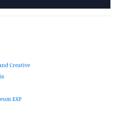
and Creative
is
seum EXP