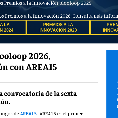
os Premios a la Innovación blooloop 2025.
 los Premios a la Innovación 2026. Consulta más info
A LA
PREMIOS A LA
PREM
N 2024
INNOVACIÓN 2023
INNOV
looloop 2026,
ión con AREA15
a convocatoria de la sexta
ión.
amigos de
AREA15
. AREA15 es el primer